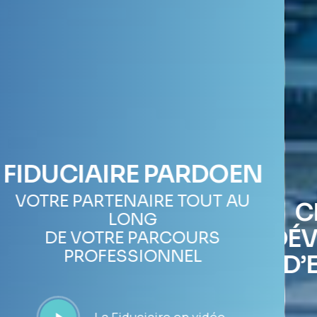
DOEN
T AU
CRÉATION ET
DÉVELOPPEMENT
S
D’ENTREPRISES
En savoir plus